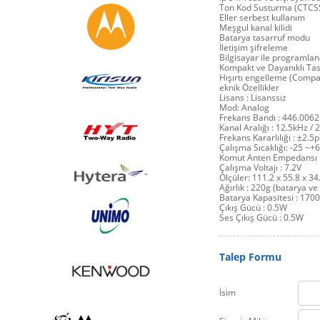
Ton Kod Susturma (CTCS
Eller serbest kullanım
Meşgul kanal kilidi
Batarya tasarruf modu
İletişim şifreleme
Bilgisayar ile programla
Kompakt ve Dayanıklı Ta
Hışırtı engelleme (Comp
eknik Özellikler
Lisans : Lisanssız
Mod: Analog
Frekans Bandı : 446.0062
Kanal Aralığı : 12.5kHz /
Frekans Kararlılığı : ±2.
Çalışma Sıcaklığı: -25 ~+
Komut Anten Empedansı 
Çalışma Voltajı : 7.2V
Ölçüler: 111.2 x 55.8 x 3
Ağırlık : 220g (batarya ve
Batarya Kapasitesi : 1700
Çıkış Gücü : 0.5W
Ses Çıkış Gücü : 0.5W
Talep Formu
İsim