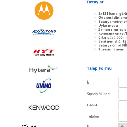
Detaylar
8x121 kanal gör
Oda sesi dinleme 
Bataryametre (e
Uyku modu
Zaman sınırlayıc
Konuşma onayı/
Çıkış gücü 500 
Bant genişliği:1
Batarya ömrü Nİ
Titreşimli uyarı
Talep Formu
İsim
Sipariş Miktarı
E-Mail
Telefon
İl